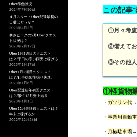
Uber稼働状況
この記事
2024年7月30日
４月スタートUber配達最初の
日曜はどうか？
2023年4月2日
①月々考慮
寒さピークの2月Uberクエス
ト状況は？
②備えてお
2023年2月19日
Uber1月3週目のクエスト
は？/平日の寒い雨天は稼げる
③その他人
2023年1月17日
Uber1月2週目のクエスト
は？/仕事始め後鳴り失速。
2023年1月8日
①軽貨物
Uber配達新年初回クエスト
は？/繁忙12月売上結果
2023年1月1日
・
ガソリン代
→
Uber12月最終週クエストは？
年末は稼げるか
・
事業用自動車
2022年12月26日
・
月極駐車場
→