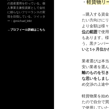
・
軽貨物リ
の資産運用を行っている。個
人事業主兼投資家として会社
に頼らないフリーランスの実
→購入する資金
現を目指している。ツイッタ
たい方向けにリ
ー：@michael_ktkt
より金額は様々
→
プロフィール詳細はこちら
位の範囲
で使用
もあります。様
う。黒ナンバー
いと1ヶ月位か
業者選びは本当
安い業者を選ん
離のものを引き
な思いをしまし
め交渉の上途中
軽貨物業を始め
たので自分で買
で使用していた