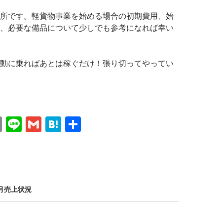
所です。軽貨物事業を始める場合の初期費用、始
、必要な備品について少しでも参考になれば幸い
動に乗ればあとは稼ぐだけ！張り切ってやってい
E
Li
G
H
共
m
n
m
at
有
ail
e
ail
e
n
a
月売上状況