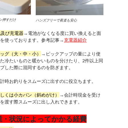
ン押すだけ
ハンズフリーで夜道も安心
池及び充電器
→電池がなくなる度に買い換えると面
を使っております。参考記事→
充電器紹介
ッグ（大・中・小）
→ピックアップの量により使
た冷たいものと暖かいものを分けたり、2件以上同
プした際に混同するのを防ぎます。
計時お釣りをスムーズに出すのに役立ちます。
しくは小カバン（斜めがけ）
→会計時現金を受け
を渡す際スムーズに出し入れできます。
業・状況によってかかる経費