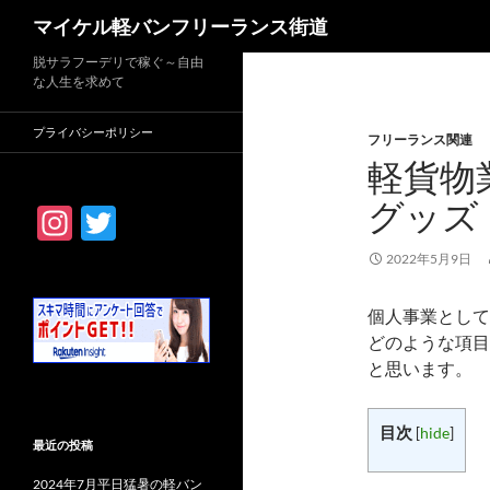
検
マイケル軽バンフリーランス街道
索
脱サラフーデリで稼ぐ～自由
な人生を求めて
プライバシーポリシー
フリーランス関連
軽貨物
グッズ
In
T
st
w
2022年5月9日
ag
itt
個人事業として
ra
er
どのような項目
m
と思います。
目次
[
hide
]
最近の投稿
2024年7月平日猛暑の軽バン