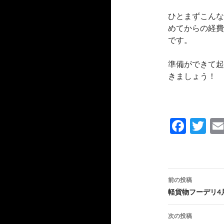
ひとまずこんな
めてからの経費
です。
準備ができて起
きましょう！
F
T
ac
w
e
itt
b
er
投
前の投稿
o
稿
軽貨物フーデリ4
o
ナ
次の投稿
k