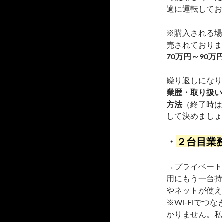
適に運転してお
※購入される場
売されておりま
70万円～90万
繰り返しになり
業歴・取り扱い
方法
（終了時は
して決めましょ
・
２台目業
→プライベート
用にもう一台持
やネットが使える
※Wi-Fiで
かりません。私