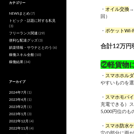
カテゴリー
・
オイル交換
→
NEWSまとめ
(7)
回）
トピック・話題に対する私見
(3)
・
ポケットWi-F
フリーランス関連
(29)
便利な配達グッズ
(3)
合計12万
娯楽情報・サウナととのう
(6)
稼働スキル全般
(10)
稼働結果
(34)
②軽貨物
・
スマホホルダ
アーカイブ
やすいものを選
2024年7月
(1)
・
スマホモバイ
2023年4月
(1)
充電できる）ス
2023年2月
(1)
5,000円位の
2023年1月
(3)
2022年12月
(4)
・
スマホ防水ケ
2022年11月
(4)
穴の部分に雨が