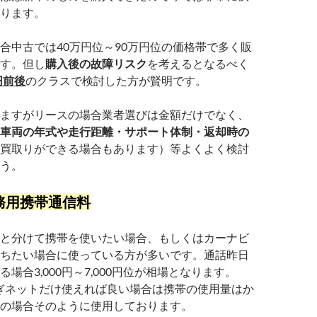
ります。
合中古では40万円位～90万円位の価格帯で多く販
す。但し
購入後の故障リスク
を考えるとなるべく
円前後
のクラスで検討した方が賢明です。
ますがリースの場合業者選びは金額だけでなく、
車両の年式や走行距離・サポート体制・返却時の
買取りができる場合もあります）等よくよく検討
う。
務用携帯通信料
と分けて携帯を使いたい場合、もしくはカーナビ
ちたい場合に使っている方が多いです。通話昨日
場合3,000円～7,000円位が相場となります。
つなぎネットだけ使えれば良い場合は携帯の使用量はか
の場合そのように使用しております。