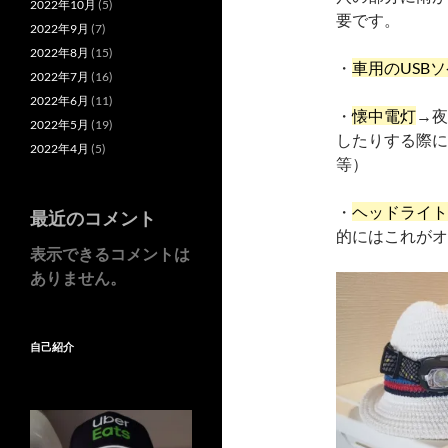
2022年10月
(5)
要です。
2022年9月
(7)
2022年8月
(15)
・
車用のUSB
2022年7月
(16)
2022年6月
(11)
・
懐中電灯
→夜
2022年5月
(19)
したりする際に
2022年4月
(5)
等）
・
ヘッドライト
最近のコメント
的にはこれがオス
表示できるコメントは
ありません。
自己紹介