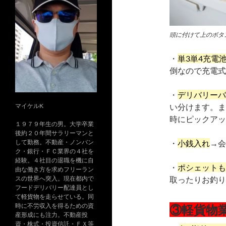
頭に付けて上のボタ
・
単3単4充電
倒なので充電式
・
デリバリーバ
マイケルK
い分けます。ま
時にピックアッ
１９７９年生の男。大学卒業
後約２０年間サラリーマンと
して勤務。不動産・ノンバン
・
小銭入れ
→会
ク・銀行・ＦＣ業界の４社を
経験。４社目の退職を機に自
・
ポシェットも
由な働き方を求めフリーラン
スの世界へ突入。現在都内で
取ったりお釣り
フードデリバリー配達員とし
て軽貨物を走らせている。同
時に不労収入を得るための資
③軽貨物
産形成にも注力。不動産投
資・株式・投資信託・ＦＸ等