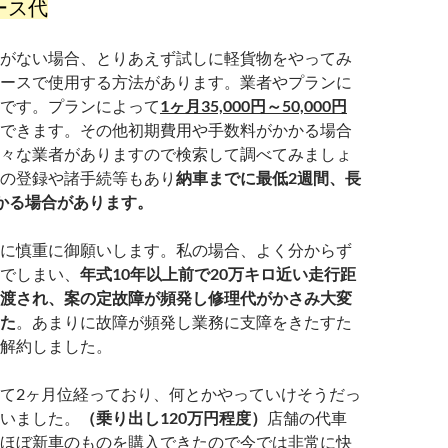
ース代
がない場合、とりあえず試しに軽貨物をやってみ
ースで使用する方法があります。業者やプランに
です。プランによって
1ヶ月35,000円～50,000
円
できます。その他初期費用や手数料がかかる場合
々な業者がありますので検索して調べてみましょ
の登録や諸手続等もあり
納車までに最低2週間、長
かる場合があります。
に慎重に御願いします。私の場合、よく分からず
でしまい、
年式10年以上前で20万キロ近い走行距
渡され、案の定故障が頻発し修理代がかさみ大変
た
。あまりに故障が頻発し業務に支障をきたすた
解約しました。
て2ヶ月位経っており、何とかやっていけそうだっ
いました。
（乗り出し120万円程度）
店舗の代車
ほぼ新車のものを購入できたので今では非常に快