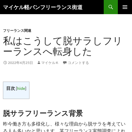
検
マイケル軽バンフリーランス街道
索
コ
メインメ
ン
ニュー
テ
ン
フリーランス関連
ツ
私はこうして脱サラしフリ
へ
ーランスへ転身した
ス
キ
ッ
2022年4月25日
マイケルＫ
コメントする
プ
目次
[
hide
]
脱サラフリーランス背景
昨今働き方も多様化し、様々な理由から脱サラを考えてい
る人も多いかと思います。某フリーランス実態調査によれ