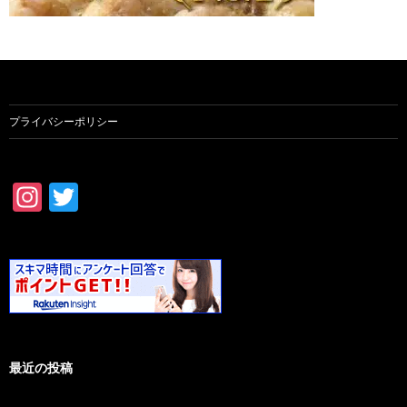
プライバシーポリシー
In
T
st
w
ag
itt
ra
er
m
最近の投稿