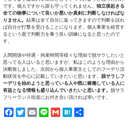
です。個人ですから誰も守ってくれません。
独立後起きる
全ての物事について良いか悪いか真剣に判断しなければな
りません。
結果は全て自分に返ってきますので判断を誤れ
ば自分が打撃を受けることになります。個人事業を経営す
るという面で判断力を養う良い訓練になると思ったので
す。
人間関係や待遇・拘束時間等様々な理由で脱サラしたいと
思ってる人はいると思いますが、私はこのような理由から
決断致しました。次回から個人事業主としてのフーデリ活
動状況を中心に記載していきたいと思います。
脱サラしフ
ーデリを始めようと思っている人や既に稼働している人に
有益となる情報も盛り込んでいきたいと思います。
脱サラ
フリーランス街道にお付き合い頂ければ幸いです。
F
T
E
Li
G
H
共
ac
w
m
n
m
at
有
e
itt
ail
e
ail
e