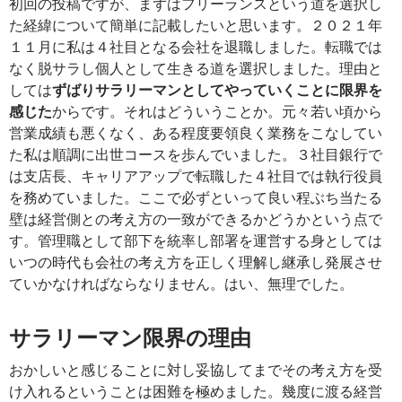
初回の投稿ですが、まずはフリーランスという道を選択し
た経緯について簡単に記載したいと思います。２０２１年
１１月に私は４社目となる会社を退職しました。転職では
なく脱サラし個人として生きる道を選択しました。理由と
しては
ずばりサラリーマンとしてやっていくことに限界を
感じた
からです。それはどういうことか。元々若い頃から
営業成績も悪くなく、ある程度要領良く業務をこなしてい
た私は順調に出世コースを歩んでいました。３社目銀行で
は支店長、キャリアアップで転職した４社目では執行役員
を務めていました。ここで必ずといって良い程ぶち当たる
壁は経営側との考え方の一致ができるかどうかという点で
す。管理職として部下を統率し部署を運営する身としては
いつの時代も会社の考え方を正しく理解し継承し発展させ
ていかなければならなりません。はい、無理でした。
サラリーマン限界の理由
おかしいと感じることに対し妥協してまでその考え方を受
け入れるということは困難を極めました。幾度に渡る経営