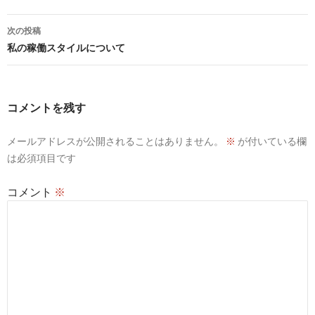
b
er
n
投
次の投稿
o
a
稿
私の稼働スタイルについて
o
ナ
k
ビ
コメントを残す
ゲ
メールアドレスが公開されることはありません。
※
が付いている欄
ー
は必須項目です
シ
コメント
※
ョ
ン