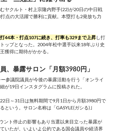
むヤクルト・村上宗隆内野手(22)が20日の中日戦
3打点の大活躍で勝利に貢献。本塁打も2発放ち力
打44本・打点107に続き、打率も329まで上昇
し打
トップとなった。2004年松中選手以来18年ぶり史
王獲得に期待がかかる。
員、暴露サロン「月額3980円」
シー参議院議員が今後の暴露活動を行う「オンライ
細が19日インスタグラムに投稿された。
2日～31日は無料期間で9月1日から月額3980円で
という。サロン名称は「GASYLE(ガシる)｣
のアカウント停止の影響もあり当選以来目立った暴露が
ていたが、いよいよ公約である国会議員や経済界