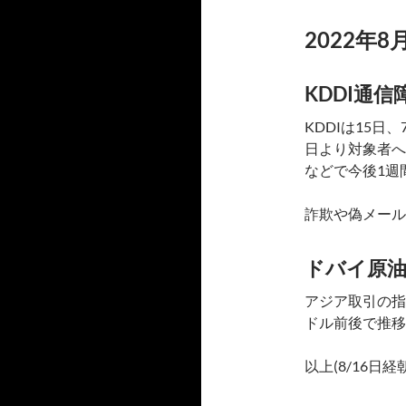
2022年8
KDDI通
KDDIは15
日より対象者へ
などで今後1週
詐欺や偽メール
ドバイ原
アジア取引の指
ドル前後で推移
以上(8/16日