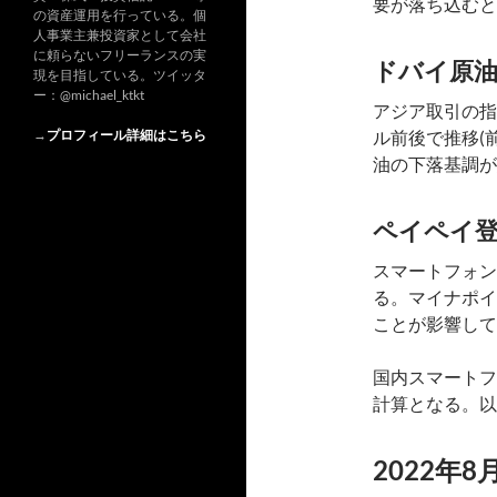
要が落ち込むと
の資産運用を行っている。個
人事業主兼投資家として会社
に頼らないフリーランスの実
ドバイ原
現を目指している。ツイッタ
ー：@michael_ktkt
アジア取引の指
→
プロフィール詳細はこちら
ル前後で推移(前
油の下落基調が
ペイペイ登
スマートフォン決
る。マイナポイ
ことが影響して
国内スマートフ
計算となる。以上
2022年8