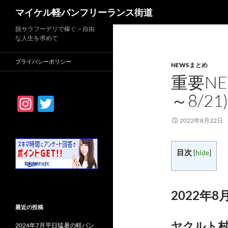
検
マイケル軽バンフリーランス街道
索
脱サラフーデリで稼ぐ～自由
な人生を求めて
プライバシーポリシー
NEWSまとめ
重要NE
～8/21)
In
T
st
w
2022年8月22日
ag
itt
ra
er
目次
[
hide
]
m
2022年8
最近の投稿
ヤクルト
2024年7月平日猛暑の軽バン