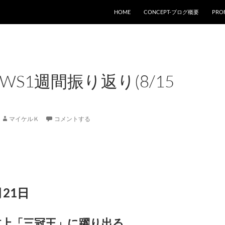
コンテンツへスキップ
HOME
CONCEPT-ブログ概要
PROF
WS1週間振り返り(8/15
マイケルＫ
コメントする
月21日
村上「三冠王」に躍り出る