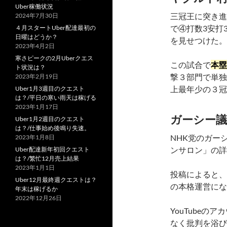
Uber稼働状況
三冠王に突き進
2024年7月30日
で④打数3安打
４月スタートUber配達最初の
日曜はどうか？
を見せつけた。
2023年4月2日
寒さピークの2月Uberクエス
この試合で
本塁
ト状況は？
撃３部門で単独
2023年2月19日
上最年少の３冠
Uber1月3週目のクエスト
は？/平日の寒い雨天は稼げる
2023年1月17日
ガーシー議
Uber1月2週目のクエスト
は？/仕事始め後鳴り失速。
NHK党のガー
2023年1月8日
ンサロン」の詳
Uber配達新年初回クエスト
は？/繁忙12月売上結果
2023年1月1日
投稿によると、2
Uber12月最終週クエストは？
の本格運営になる
年末は稼げるか
2022年12月26日
YouTube
なく批判を浴び