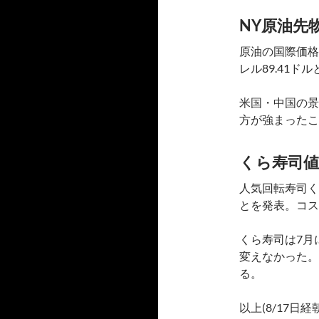
NY原油先
原油の国際価格
レル89.41ド
米国・中国の景
方が強まったこ
くら寿司値
人気回転寿司く
とを発表。コス
くら寿司は7月
変えなかった。
る。
以上(8/17日