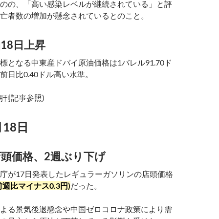
のの、「高い感染レベルが継続されている」と評
亡者数の増加が懸念されているとのこと。
18日上昇
標となる中東産ドバイ原油価格は1バレル91.70ド
前日比0.40ドル高い水準。
経朝刊記事参照)
月18日
頭価格、2週ぶり下げ
庁が17日発表したレギュラーガソリンの店頭価格
(前週比マイナス0.3円)
だった。
よる景気後退懸念や中国ゼロコロナ政策により需