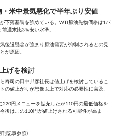
物・米中景気悪化で半年ぶり安値
が下落基調を強めている。WTI原油先物価格は1バ
ルと前週末比3％安い水準。
気後退懸念が強まり原油需要が抑制されるとの見
とが原因。
上げを検討
ら寿司の田中邦彦社長は値上げを検討しているこ
トの値上がりが想像以上で対応の必要性に言及。
に220円メニューを拡充したが110円の最低価格を
今後はこの110円が値上げされる可能性が高ま
経朝刊記事参照)