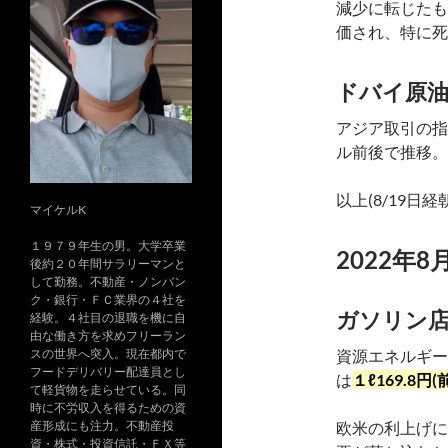
減少に転じたも
価され、特に死
ドバイ原油
アジア取引の指
ル前後で推移。
以上(8/19日
マイケルK
１９７９年生の男。大学卒業
2022年8
後約２０年間サラリーマンと
して勤務。不動産・ノンバン
ク・銀行・ＦＣ業界の４社を
ガソリン店
経験。４社目の退職を機に自
由な働き方を求めフリーラン
スの世界へ突入。現在都内で
資源エネルギー
フードデリバリー配達員とし
は
１ℓ169.8円
て軽貨物を走らせている。同
時に不労収入を得るための資
産形成にも注力。不動産投
欧米の利上げに
資・株式・投資信託・ＦＸ等