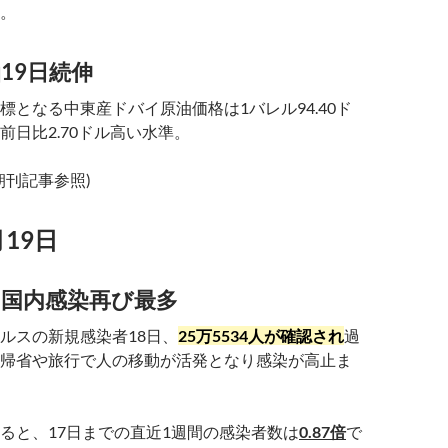
。
19日続伸
標となる中東産ドバイ原油価格は1バレル94.40ド
前日比2.70ドル高い水準。
経朝刊記事参照)
月19日
国内感染再び最多
ルスの新規感染者18日、
25万5534人が確認され
過
帰省や旅行で人の移動が活発となり感染が高止ま
ると、17日までの直近1週間の感染者数は
0.87倍
で