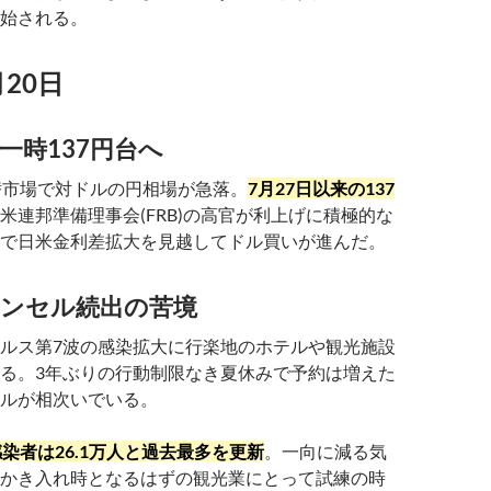
始される。
月20日
一時137円台へ
替市場で対ドルの円相場が急落。
7月27日以来の137
米連邦準備理事会(FRB)の高官が利上げに積極的な
で日米金利差拡大を見越してドル買いが進んだ。
ャンセル続出の苦境
ルス第7波の感染拡大に行楽地のホテルや観光施設
る。3年ぶりの行動制限なき夏休みで予約は増えた
ルが相次いでいる。
染者は26.1万人と過去最多を更新
。一向に減る気
かき入れ時となるはずの観光業にとって試練の時