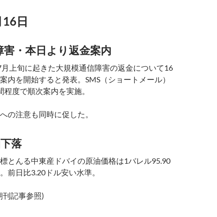
月16日
信障害・本日より返金案内
日、7月上旬に起きた大規模通信障害の返金について16
案内を開始すると発表。SMS（ショートメール）
間程度で順次案内を実施。
への注意も同時に促した。
油下落
標とんる中東産ドバイの原油価格は1バレル95.90
。前日比3.20ドル安い水準。
経朝刊記事参照)