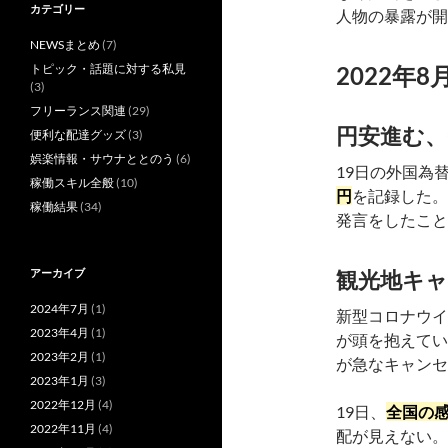
カテゴリー
人物の暴露が開
NEWSまとめ
(7)
トピック・話題に対する私見
2022年8
(3)
フリーランス関連
(29)
円安進む、
便利な配達グッズ
(3)
娯楽情報・サウナととのう
(6)
19日の外国為
稼働スキル全般
(10)
円
を記録した。
稼働結果
(34)
発言をしたこと
アーカイブ
観光地キ
2024年7月
(1)
新型コロナウイ
2023年4月
(1)
が頭を抱えてい
2023年2月
(1)
が急なキャンセ
2023年1月
(3)
2022年12月
(4)
19日、
全国の感
2022年11月
(4)
配が見えない。